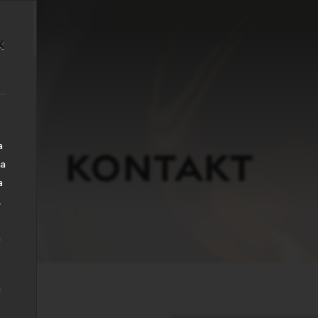
x
a
Kontakt
na
a
.
n
a