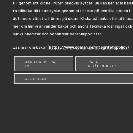
till genom att klicka i rutan bredvid syftet. Du kan när som hels
Skicka ett
ta tillbaka ditt samtycke genom att klicka på den lilla ikonen i
det nedre vänstra hörnet på sidan. Klicka på länken för att läs
meddelande t
mer om hur vi använder kakor och andra tekniska lösningar och
hur vi inhämtar och behandlar personuppgifter.
idag
Läs mer om kakor (
https://www.domän.se/integritetspolicy
)
Skicka ett meddelande till oss idag med hj
JAG ACCEPTERAR
SPARA
kontakta oss via informationen nedan. Vi 
INTE
INSTÄLLNINGAR
dina frågor. Vi kommer att svara så snart 
ACCEPTERA
PKV Service AB
Engelbrektsgatan 31, 582 21 Linköpi
0768 - 050 452
info@pkvservice.se