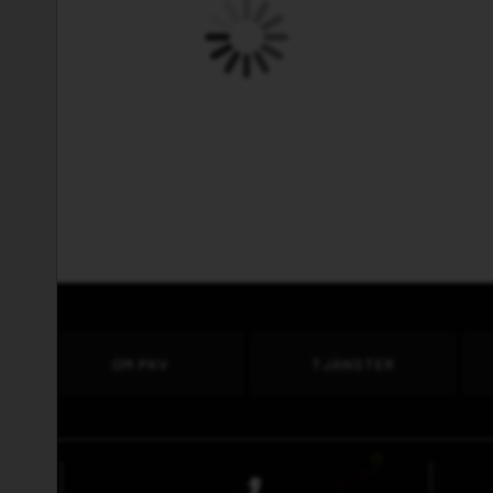
OM PKV
TJÄNSTER